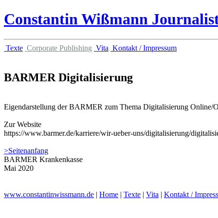
Constantin Wißmann
Journalis
Texte
Corporate Publishing
Vita
Kontakt / Impressum
BARMER Digitalisierung
Eigendarstellung der BARMER zum Thema Digitalisierung Online/Offl
Zur Website
https://www.barmer.de/karriere/wir-ueber-uns/digitalisierung/digitali
>Seitenanfang
BARMER Krankenkasse
Mai 2020
www.constantinwissmann.de
|
Home
|
Texte
|
Vita
|
Kontakt / Impre